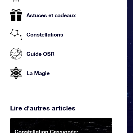
Astuces et cadeaux
Constellations
Guide OSR
La Magie
Lire d'autres articles
Constellation Cassiopée: