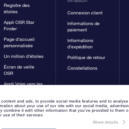
livraison
Registre des
étoiles
Connexion client
Appli OSR Star
Informations de
Finder
paiement
Page d’accueil
Informations
personnalisée
d’expédition
Un million d’étoiles
Politique de retour
Écran de veille
Constellations
OSR
Appli Voler vers les
étoiles
 content and ads, to provide social media features and to analyse
rmation about your use of our site with our social media, advertisi
 combine it with other information that you’ve provided to them o
r use of their services.
Show details
Page de presse
Déclaration de 
Apeldoorn, The Netherlands