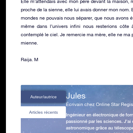
Elle m’attendais avec mon père devant la maison, m’
proche de la sienne, elle lui avais donner mon nom. 
mondes ne pouvais nous séparer, que nous avons été 
même dans l’univers infini nous resterions côte
contemplé le ciel. Je remercie ma mère, elle ne ma p
mienne.
Raija. M
Jules
Auteur/autrice
Écrivain chez Online Star Regis
Articles récents
Ingénieur en électronique de form
passionné par les sciences. J'ai
astronomique grâce au télescop