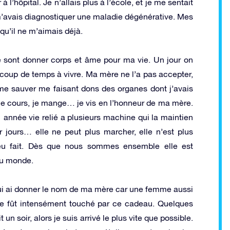
l’hôpital. Je n’allais plus à l’école, et je me sentait
 m’avais diagnostiquer une maladie dégénérative. Mes
qu’il ne m’aimais déjà.
 se sont donner corps et âme pour ma vie. Un jour on
coup de temps à vivre. Ma mère ne l’a pas accepter,
 me sauver me faisant dons des organes dont j’avais
e, je cours, je mange… je vis en l’honneur de ma mère.
année vie relié a plusieurs machine qui la maintien
jours… elle ne peut plus marcher, elle n’est plus
eu fait. Dès que nous sommes ensemble elle est
 au monde.
Je lui ai donner le nom de ma mère car une femme aussi
Elle fût intensément touché par ce cadeau. Quelques
un soir, alors je suis arrivé le plus vite que possible.