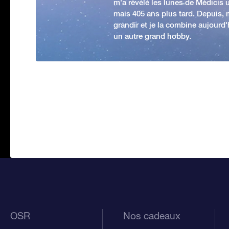
m'a révélé les lunes de Médicis u
mais 405 ans plus tard. Depuis,
grandir et je la combine aujourd
un autre grand hobby.
OSR
Nos cadeaux