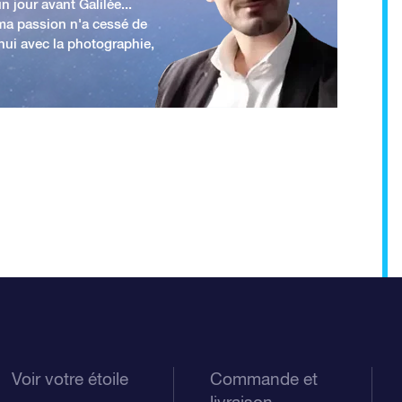
n jour avant Galilée...
 ma passion n'a cessé de
'hui avec la photographie,
Voir votre étoile
Commande et