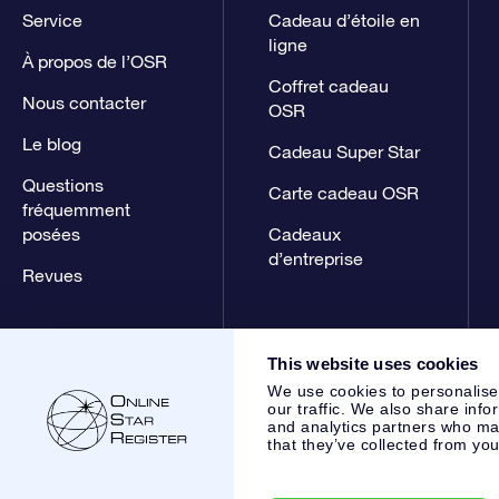
Service
Cadeau d’étoile en
ligne
À propos de l’OSR
Coffret cadeau
Nous contacter
OSR
Le blog
Cadeau Super Star
Questions
Carte cadeau OSR
fréquemment
posées
Cadeaux
d’entreprise
Revues
This website uses cookies
We use cookies to personalise
our traffic. We also share info
and analytics partners who may
that they’ve collected from you
Online Star Register BV
- Laan van de Maagd 83, 7324 BT 