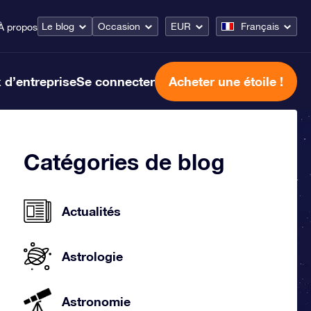
Le blog
Occasion
EUR
Français
À propos
 d’entreprise
Se connecter
Acheter une étoile !
Catégories de blog
Actualités
Astrologie
Astronomie