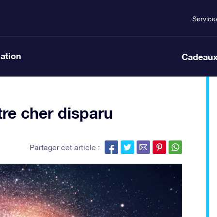
Service
lation
Cadeaux
re cher disparu
Partager cet article :