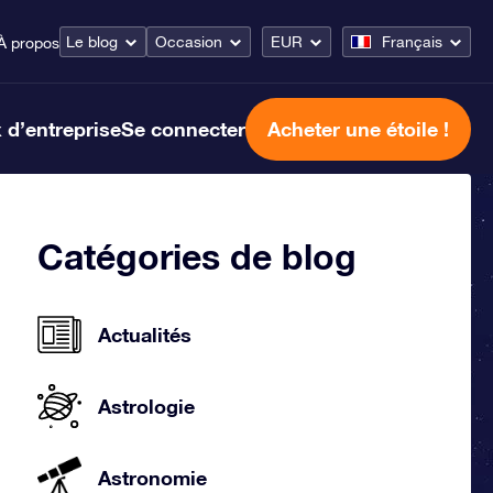
Le blog
Occasion
EUR
Français
À propos
 d’entreprise
Se connecter
Acheter une étoile !
Catégories de blog
Actualités
Astrologie
Astronomie