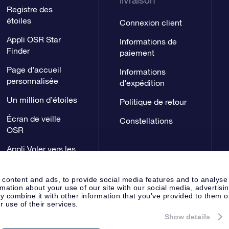
livraison
Registre des
étoiles
Connexion client
Appli OSR Star
Informations de
Finder
paiement
Page d’accueil
Informations
personnalisée
d’expédition
Un million d’étoiles
Politique de retour
Écran de veille
Constellations
OSR
Appli Voler vers les
étoiles
 content and ads, to provide social media features and to analyse
rmation about your use of our site with our social media, advertisi
 combine it with other information that you’ve provided to them o
r use of their services.
Show details
Page de presse
Déclaration de 
Apeldoorn, The Netherlands