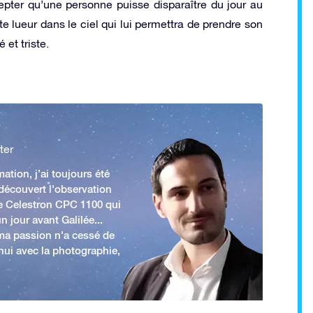
epter qu’une personne puisse disparaître du jour au
te lueur dans le ciel qui lui permettra de prendre son
et triste.
ter
ation, j’ai toujours été
 découvert l'observation
e Celestron CPC 1100 qui
n jour avant Galilée...
 ma passion n'a cessé de
'hui avec la photographie,