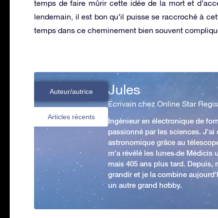
temps de faire mûrir cette idée de la mort et d’acc
lendemain, il est bon qu’il puisse se raccroché à cet
temps dans ce cheminement bien souvent compliqué 
Jules
Auteur/autrice
Écrivain chez Online Star Regis
Articles récents
Ingénieur en électronique de form
passionné par les sciences. J'ai
astronomique grâce au télescop
m'a révélé les lunes de Médicis u
mais 405 ans plus tard. Depuis,
grandir et je la combine aujourd
un autre grand hobby.