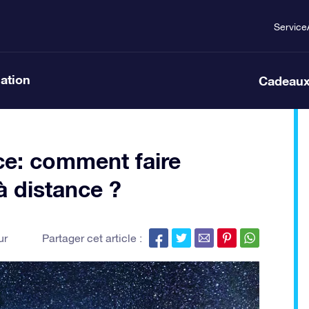
Service
lation
Cadeaux
ce: comment faire
à distance ?
ur
Partager cet article :