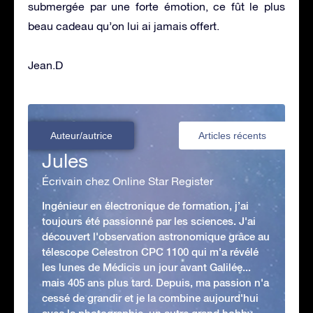
submergée par une forte émotion, ce fût le plus
beau cadeau qu’on lui ai jamais offert.
Jean.D
Auteur/autrice
Articles récents
Jules
Écrivain chez Online Star Register
Ingénieur en électronique de formation, j’ai
toujours été passionné par les sciences. J'ai
découvert l'observation astronomique grâce au
télescope Celestron CPC 1100 qui m'a révélé
les lunes de Médicis un jour avant Galilée...
mais 405 ans plus tard. Depuis, ma passion n'a
cessé de grandir et je la combine aujourd'hui