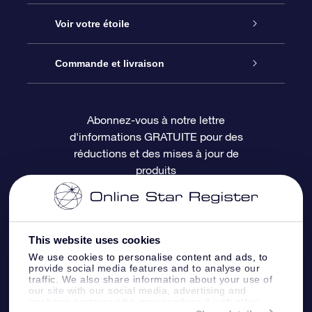
À propos de l’OSR
Cadeau d’étoile en ligne
Voir votre étoile
Nous contacter
Coffret cadeau OSR
Registre des étoiles
Commande et livraison
Le blog
Cadeau Super Star
Appli OSR Star Finder
Connexion client
Abonnez-vous à notre lettre
d'informations GRATUITE pour des
Questions fréquemment posées
Carte cadeau OSR
Page d’accueil personnalisée
Informations de paiement
réductions et des mises à jour de
produits
Revues
Cadeaux d’entreprise
Un million d’étoiles
Informations d’expédition
Écran de veille OSR
Politique de retour
This website uses cookies
We use cookies to personalise content and ads, to
Appli Voler vers les étoiles
Constellations
provide social media features and to analyse our
traffic. We also share information about your use of
our site with our social media, advertising and
analytics partners who may combine it with other