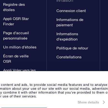
livraison
Registre des
étoiles
Connexion client
Appli OSR Star
Informations de
Finder
paiement
Page d’accueil
Informations
personnalisée
d’expédition
Un million d’étoiles
Politique de retour
Écran de veille
Constellations
OSR
Appli Voler vers les
étoiles
 content and ads, to provide social media features and to analyse
rmation about your use of our site with our social media, advertisi
 combine it with other information that you’ve provided to them o
r use of their services.
Show details
Page de presse
Déclaration de 
Apeldoorn, The Netherlands