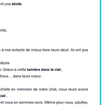
étoile
rant une
erdu.
os enfants de mieux faire leurs deuil. Ils ont pus
 étoile
lumière dans le ciel
ur. Grâce à cette
,
 d’eux… dans leurs coeur.
acheté en mémoire de notre chat, nous leurs avons
ciel
,
s et nous en sommes ravis. Même pour nous, adultes,