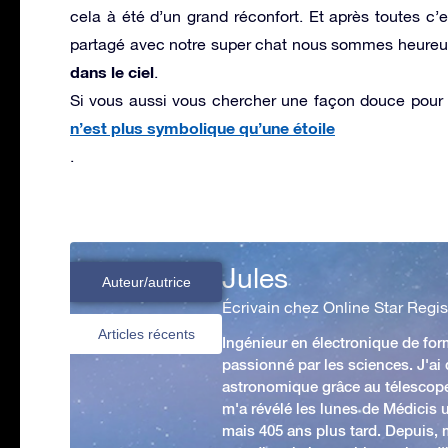
cela à été d’un grand réconfort. Et après toutes c’
partagé avec notre super chat nous sommes heureux
dans le ciel
.
Si vous aussi vous chercher une façon douce pour 
n’est plus symbolique qu’une étoile
.
Jules
Auteur/autrice
Écrivain chez Online Star Regis
Articles récents
Ingénieur en électronique de form
passionné par les sciences. J'ai
astronomique grâce au télescop
m'a révélé les lunes de Médicis u
mais 405 ans plus tard. Depuis,