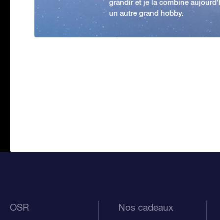
grandir et je la combine aujourd
un autre grand hobby.
OSR
Nos cadeaux