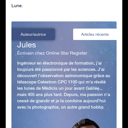
Lune.
Auteur/autrice
Articles récents
Jules
Écrivain chez Online Star Register
Ingénieur en électronique de formation, j’ai
toujours été passionné par les sciences. J'ai
découvert l'observation astronomique grâce au
télescope Celestron CPC 1100 qui m'a révélé
les lunes de Médicis un jour avant Galilée...
mais 405 ans plus tard. Depuis, ma passion n'a
cessé de grandir et je la combine aujourd'hui
avec la photographie, un autre grand hobby.