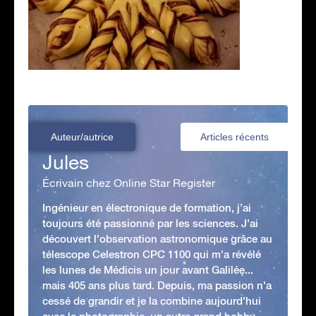
Auteur/autrice
Articles récents
Jules
Écrivain chez Online Star Register
Ingénieur en électronique de formation, j’ai
toujours été passionné par les sciences. J'ai
découvert l'observation astronomique grâce au
télescope Celestron CPC 1100 qui m'a révélé
les lunes de Médicis un jour avant Galilée...
mais 405 ans plus tard. Depuis, ma passion n'a
cessé de grandir et je la combine aujourd'hui