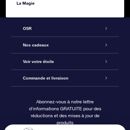
La Magie
OSR
Service
Nos cadeaux
À propos de l’OSR
Cadeau d’étoile en ligne
Voir votre étoile
Nous contacter
Coffret cadeau OSR
Registre des étoiles
Commande et livraison
Le blog
Cadeau Super Star
Appli OSR Star Finder
Connexion client
Abonnez-vous à notre lettre
d'informations GRATUITE pour des
Questions fréquemment posées
Carte cadeau OSR
Page d’accueil personnalisée
Informations de paiement
réductions et des mises à jour de
produits
Revues
Cadeaux d’entreprise
Un million d’étoiles
Informations d’expédition