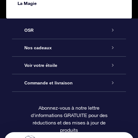
La Magie
OSR
Service
Nos cadeaux
À propos de l’OSR
Cadeau d’étoile en ligne
Voir votre étoile
Nous contacter
Coffret cadeau OSR
Registre des étoiles
Commande et livraison
Le blog
Cadeau Super Star
Appli OSR Star Finder
Connexion client
Abonnez-vous à notre lettre
d'informations GRATUITE pour des
Questions fréquemment posées
Carte cadeau OSR
Page d’accueil personnalisée
Informations de paiement
réductions et des mises à jour de
produits
Revues
Cadeaux d’entreprise
Un million d’étoiles
Informations d’expédition