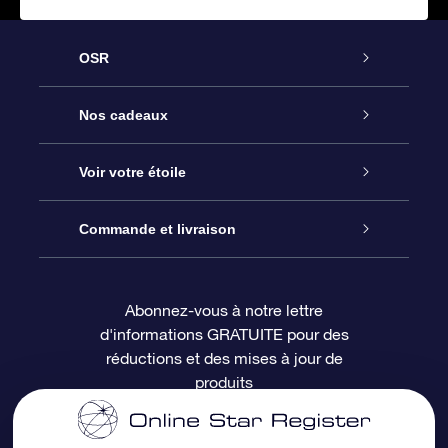
OSR
Service
Nos cadeaux
À propos de l’OSR
Cadeau d’étoile en ligne
Voir votre étoile
Nous contacter
Coffret cadeau OSR
Registre des étoiles
Commande et livraison
Le blog
Cadeau Super Star
Appli OSR Star Finder
Connexion client
Abonnez-vous à notre lettre
d'informations GRATUITE pour des
Questions fréquemment posées
Carte cadeau OSR
Page d’accueil personnalisée
Informations de paiement
réductions et des mises à jour de
produits
Revues
Cadeaux d’entreprise
Un million d’étoiles
Informations d’expédition