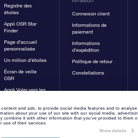
livraison
Registre des
étoiles
Connexion client
Appli OSR Star
Informations de
Finder
paiement
Page d’accueil
Informations
personnalisée
d’expédition
Un million d’étoiles
Politique de retour
Écran de veille
Constellations
OSR
Appli Voler vers les
étoiles
 content and ads, to provide social media features and to analyse
rmation about your use of our site with our social media, advertisi
 combine it with other information that you’ve provided to them o
r use of their services.
Show details
Page de presse
Déclaration de 
Apeldoorn, The Netherlands