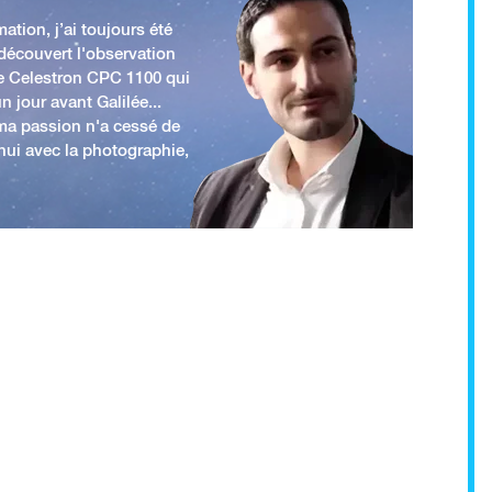
ation, j’ai toujours été
 découvert l'observation
e Celestron CPC 1100 qui
n jour avant Galilée...
 ma passion n'a cessé de
'hui avec la photographie,