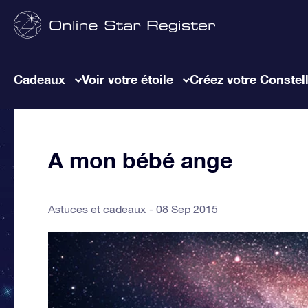
Cadeaux
Voir votre étoile
Créez votre Constel
A mon bébé ange
Astuces et cadeaux
08 Sep 2015