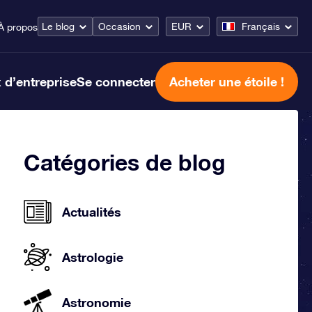
Le blog
Occasion
EUR
Français
À propos
 d’entreprise
Se connecter
Acheter une étoile !
Catégories de blog
Actualités
Astrologie
Astronomie