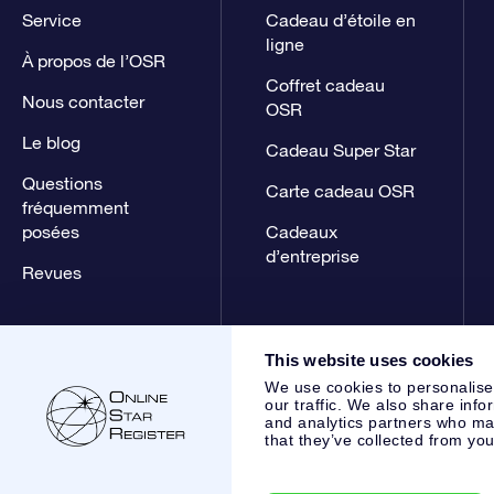
Service
Cadeau d’étoile en
ligne
À propos de l’OSR
Coffret cadeau
Nous contacter
OSR
Le blog
Cadeau Super Star
Questions
Carte cadeau OSR
fréquemment
posées
Cadeaux
d’entreprise
Revues
This website uses cookies
We use cookies to personalise
our traffic. We also share info
and analytics partners who may
that they’ve collected from you
Online Star Register BV
- Laan van de Maagd 83, 7324 BT 