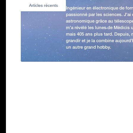
Articles récents
Ingénieur en électronique de form
passionné par les sciences. J'ai
astronomique grâce au télescop
m'a révélé les lunes de Médicis u
mais 405 ans plus tard. Depuis,
grandir et je la combine aujourd
un autre grand hobby.