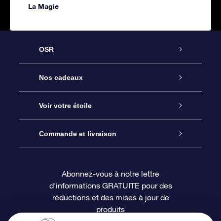
La Magie
OSR
Service
Nos cadeaux
À propos de l’OSR
Cadeau d’étoile en ligne
Voir votre étoile
Nous contacter
Coffret cadeau OSR
Registre des étoiles
Commande et livraison
Le blog
Cadeau Super Star
Appli OSR Star Finder
Connexion client
Abonnez-vous à notre lettre
d'informations GRATUITE pour des
Questions fréquemment posées
Carte cadeau OSR
Page d’accueil personnalisée
Informations de paiement
réductions et des mises à jour de
produits
Revues
Cadeaux d’entreprise
Un million d’étoiles
Informations d’expédition