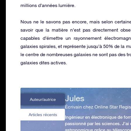
millions d’années lumière.
Nous ne le savons pas encore, mais selon certaine
savoir que la matière n’est pas directement obse
capables d’émettre un rayonnement électromagn
galaxies spirales, et représente jusqu’à 50% de la m
le centre de nombreuses galaxies ne sont pas des tr
galaxies dites actives.
Jules
Auteur/autrice
Écrivain chez Online Star Regis
Articles récents
Ingénieur en électronique de form
passionné par les sciences. J'ai
astronomique grâce au télescop