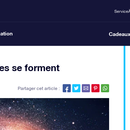
Service
lation
Cadeaux
ies se forment
Partager cet article :