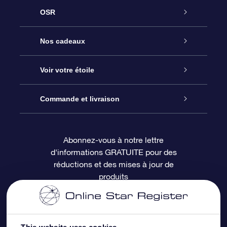
OSR
Service
Nos cadeaux
À propos de l’OSR
Cadeau d’étoile en ligne
Voir votre étoile
Nous contacter
Coffret cadeau OSR
Registre des étoiles
Commande et livraison
Le blog
Cadeau Super Star
Appli OSR Star Finder
Connexion client
Abonnez-vous à notre lettre
d'informations GRATUITE pour des
Questions fréquemment posées
Carte cadeau OSR
Page d’accueil personnalisée
Informations de paiement
réductions et des mises à jour de
produits
Revues
Cadeaux d’entreprise
Un million d’étoiles
Informations d’expédition
Écran de veille OSR
Politique de retour