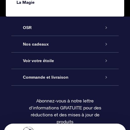
La Magie
OSR
Service
Nos cadeaux
À propos de l’OSR
Cadeau d’étoile en ligne
Voir votre étoile
Nous contacter
Coffret cadeau OSR
Registre des étoiles
Commande et livraison
Le blog
Cadeau Super Star
Appli OSR Star Finder
Connexion client
Abonnez-vous à notre lettre
d'informations GRATUITE pour des
Questions fréquemment posées
Carte cadeau OSR
Page d’accueil personnalisée
Informations de paiement
réductions et des mises à jour de
produits
Revues
Cadeaux d’entreprise
Un million d’étoiles
Informations d’expédition