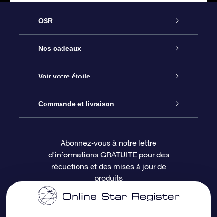
OSR
Service
Nos cadeaux
À propos de l’OSR
Cadeau d’étoile en ligne
Voir votre étoile
Nous contacter
Coffret cadeau OSR
Registre des étoiles
Commande et livraison
Le blog
Cadeau Super Star
Appli OSR Star Finder
Connexion client
Abonnez-vous à notre lettre
d'informations GRATUITE pour des
Questions fréquemment posées
Carte cadeau OSR
Page d’accueil personnalisée
Informations de paiement
réductions et des mises à jour de
produits
Revues
Cadeaux d’entreprise
Un million d’étoiles
Informations d’expédition
Écran de veille OSR
Politique de retour