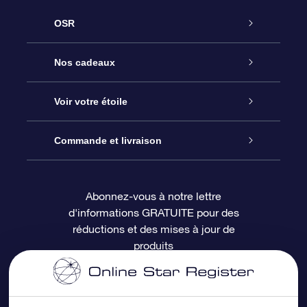
OSR
Service
Nos cadeaux
À propos de l’OSR
Cadeau d’étoile en ligne
Voir votre étoile
Nous contacter
Coffret cadeau OSR
Registre des étoiles
Commande et livraison
Le blog
Cadeau Super Star
Appli OSR Star Finder
Connexion client
Abonnez-vous à notre lettre
d'informations GRATUITE pour des
Questions fréquemment posées
Carte cadeau OSR
Page d’accueil personnalisée
Informations de paiement
réductions et des mises à jour de
produits
Revues
Cadeaux d’entreprise
Un million d’étoiles
Informations d’expédition
Écran de veille OSR
Politique de retour