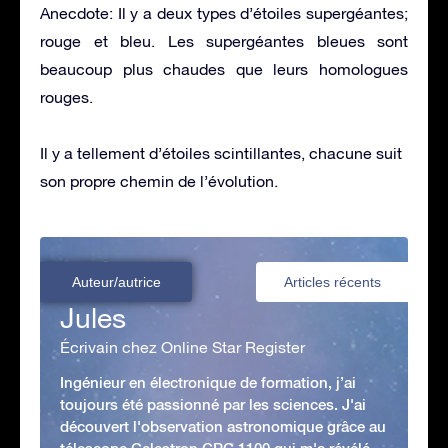
Anecdote: Il y a deux types d’étoiles supergéantes;
rouge et bleu. Les supergéantes bleues sont
beaucoup plus chaudes que leurs homologues
rouges.
Il y a tellement d’étoiles scintillantes, chacune suit
son propre chemin de l’évolution.
Auteur/autrice
Articles récents
Jules
Écrivain chez Online Star Register
Ingénieur en électronique de formation, j’ai
toujours été passionné par les sciences. J'ai
découvert l'observation astronomique grâce au