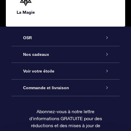
La Magie
OSR
Service
Nos cadeaux
À propos de l’OSR
Cadeau d’étoile en ligne
Voir votre étoile
Nous contacter
Coffret cadeau OSR
Registre des étoiles
Commande et livraison
Le blog
Cadeau Super Star
Appli OSR Star Finder
Connexion client
Abonnez-vous à notre lettre
d'informations GRATUITE pour des
Questions fréquemment posées
Carte cadeau OSR
Page d’accueil personnalisée
Informations de paiement
réductions et des mises à jour de