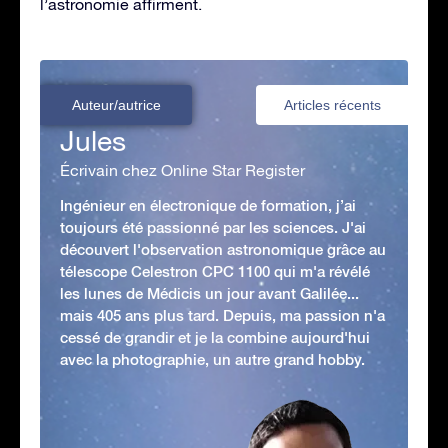
l’astronomie affirment.
Auteur/autrice
Articles récents
Jules
Écrivain chez Online Star Register
Ingénieur en électronique de formation, j’ai
toujours été passionné par les sciences. J'ai
découvert l'observation astronomique grâce au
télescope Celestron CPC 1100 qui m'a révélé
les lunes de Médicis un jour avant Galilée...
mais 405 ans plus tard. Depuis, ma passion n'a
cessé de grandir et je la combine aujourd'hui
avec la photographie, un autre grand hobby.