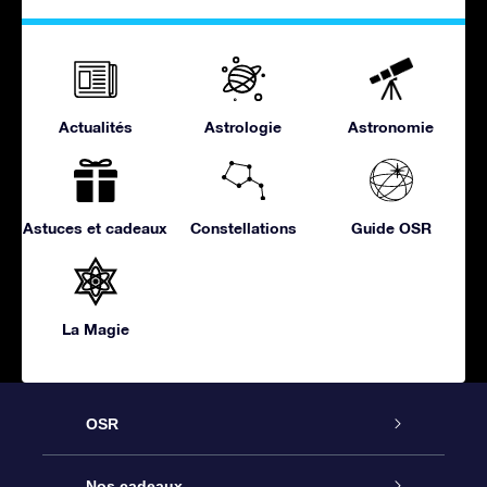
Actualités
Astrologie
Astronomie
Astuces et cadeaux
Constellations
Guide OSR
La Magie
OSR
Service
Nos cadeaux