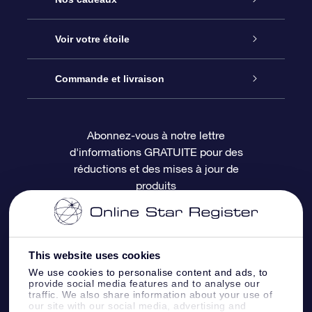
À propos de l’OSR
Cadeau d’étoile en ligne
Voir votre étoile
Nous contacter
Coffret cadeau OSR
Registre des étoiles
Commande et livraison
Le blog
Cadeau Super Star
Appli OSR Star Finder
Connexion client
Abonnez-vous à notre lettre
d'informations GRATUITE pour des
Questions fréquemment posées
Carte cadeau OSR
Page d’accueil personnalisée
Informations de paiement
réductions et des mises à jour de
produits
Revues
Cadeaux d’entreprise
Un million d’étoiles
Informations d’expédition
Écran de veille OSR
Politique de retour
This website uses cookies
We use cookies to personalise content and ads, to
Appli Voler vers les étoiles
Constellations
provide social media features and to analyse our
traffic. We also share information about your use of
our site with our social media, advertising and