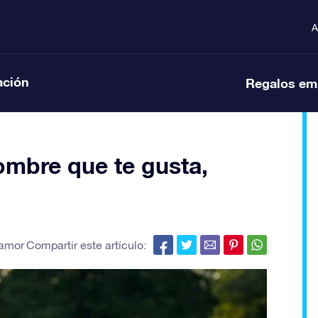
A
ación
Regalos em
mbre que te gusta,
 amor
Compartir este artículo: