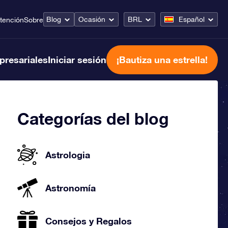
Blog
Ocasión
BRL
Español
tención
Sobre
presariales
Iniciar sesión
¡Bautiza una estrella!
Categorías del blog
Astrologia
Astronomía
Consejos y Regalos