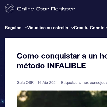
Regalos
Visualice su estrella
Crea tu Constel
Como conquistar a un ho
método INFALIBLE
Guía OSR
16 Abr 2024 - Etiquetas:
amor
,
consejos