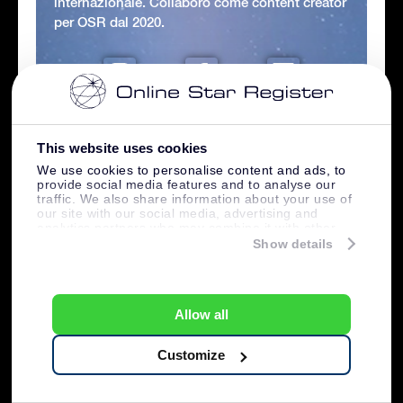
internazionale. Collaboro come content creator
per OSR dal 2020.
This website uses cookies
We use cookies to personalise content and ads, to
provide social media features and to analyse our
traffic. We also share information about your use of
our site with our social media, advertising and
analytics partners who may combine it with other
information that you’ve provided to them or that
Show details
they’ve collected from your use of their services.
Allow all
Customize
Astrologia
Astronomía
Consejos y Regalos