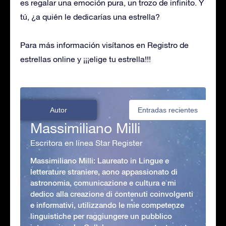
es regalar una emoción pura, un trozo de infinito. Y
tú, ¿a quién le dedicarías una estrella?
Para más información visítanos en Registro de
estrellas online y ¡¡¡elige tu estrella!!!
Autor
Entradas recientes
Massimiliano Milli
Escritora en línea Star Register
Massimiliano Milli: Laureato in Lingue e
letterature straniere, aono appassionato di
astronomia, comunicazione e cultura e mi
dedico alla creazione di contenuti coinvolgenti
e informativi, utilizzando le mie competenze
linguistiche per raggiungere un pubblico