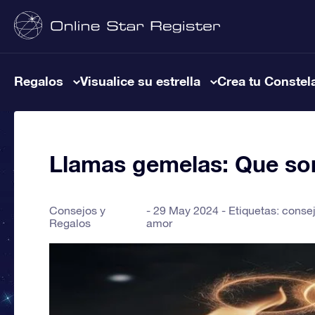
Regalos
Visualice su estrella
Crea tu Constel
Llamas gemelas: Que so
Consejos y
29 May 2024 - Etiquetas:
conse
Regalos
amor