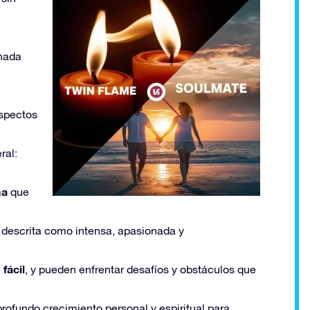
onada
aspectos
ral:
ma
que
descrita como intensa, apasionada y
fácil
, y pueden enfrentar desafíos y obstáculos que
rofundo crecimiento personal y espiritual para