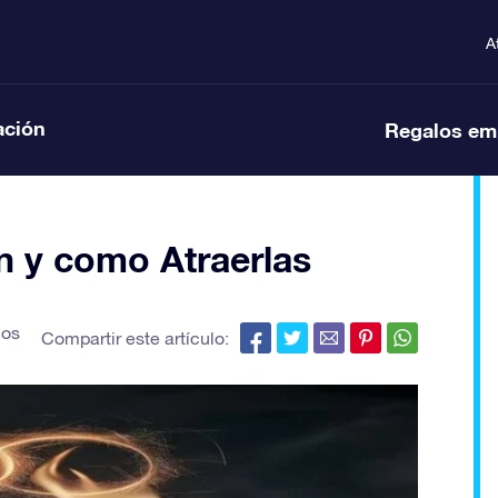
A
ación
Regalos em
n y como Atraerlas
jos
Compartir este artículo: