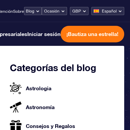
Blog
Ocasión
GBP
Español
tención
Sobre
presariales
Iniciar sesión
¡Bautiza una estrella!
Categorías del blog
Astrologia
Astronomía
Consejos y Regalos