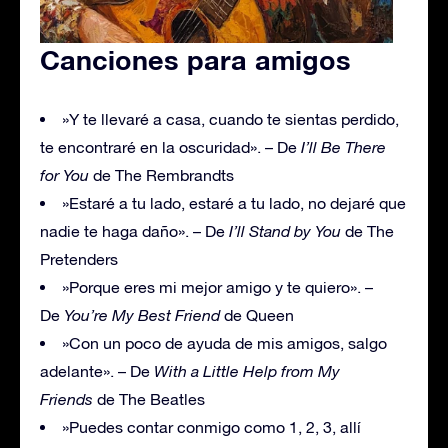
Canciones para amigos
»Y te llevaré a casa, cuando te sientas perdido,
te encontraré en la oscuridad». – De
I’ll Be There
for You
de The Rembrandts
»Estaré a tu lado, estaré a tu lado, no dejaré que
nadie te haga daño». – De
I’ll Stand by You
de The
Pretenders
»Porque eres mi mejor amigo y te quiero». –
De
You’re My Best Friend
de Queen
»Con un poco de ayuda de mis amigos, salgo
adelante». – De
With a Little Help from My
Friends
de The Beatles
»Puedes contar conmigo como 1, 2, 3, allí