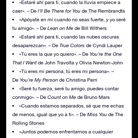
»Estaré ahí para ti, cuando la lluvia empiece a
caer». – De
I’ll Be There for You
de The Rembrandts
»Apóyate en mí cuando no seas fuerte, y yo seré
tu amigo». – De
Lean on Me
de Bill Withers
»Estaré ahí para ti, cuando las nubes oscuras
desaparezcan». – De
True Colors
de Cyndi Lauper
»Tú eres la que yo quiero». – De
You’re the One
That I Want
de John Travolta y Olivia Newton-John
»Tú eres mi persona, tú eres mi persona». –
De
You’re My Person
de Christina Perri
»Seré tu fuerza, seré tu amigo, puedes contar
conmigo». – De
Count on Me
de Bruno Mars
»Cuando estamos separados, sé que me echas
de menos, igual que yo a ti». – De
Miss You
de The
Rolling Stones
»Juntos podemos enfrentarnos a cualquier