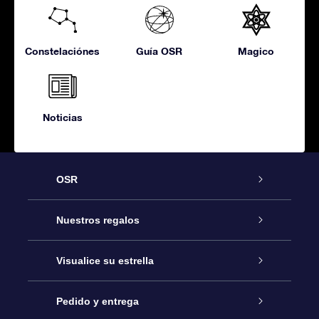
Constelaciónes
Guía OSR
Magico
Noticias
OSR
Atención
Nuestros regalos
Contáctanos
Regalo Estrella Online
Visualice su estrella
Blog
Paquete de Regalo OSR
Registro estelar
Pedido y entrega