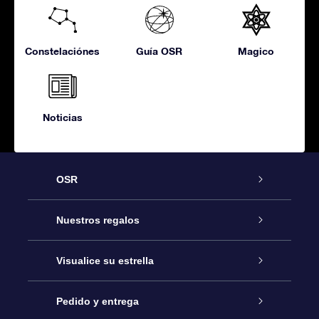
Constelaciónes
Guía OSR
Magico
Noticias
OSR
Atención
Nuestros regalos
Contáctanos
Regalo Estrella Online
Visualice su estrella
Blog
Paquete de Regalo OSR
Registro estelar
Pedido y entrega