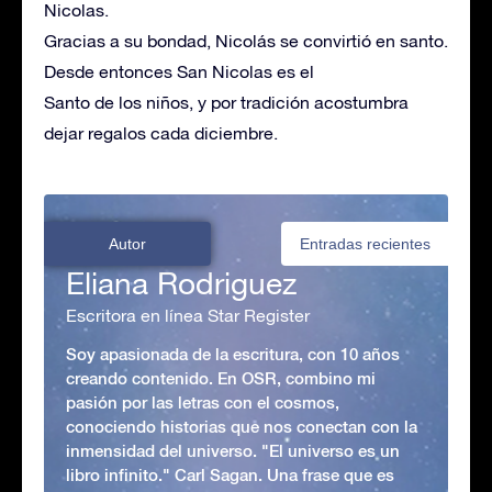
Nicolas.
Gracias a su bondad, Nicolás se convirtió en santo.
Desde entonces San Nicolas es el
Santo de los niños, y por tradición acostumbra
dejar regalos cada diciembre.
Autor
Entradas recientes
Eliana Rodriguez
Escritora en línea Star Register
Soy apasionada de la escritura, con 10 años
creando contenido. En OSR, combino mi
pasión por las letras con el cosmos,
conociendo historias que nos conectan con la
inmensidad del universo. "El universo es un
libro infinito." Carl Sagan. Una frase que es