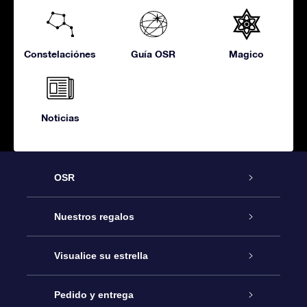
Constelaciónes
Guía OSR
Magico
Noticias
OSR
Atención
Nuestros regalos
Contáctanos
Regalo Estrella Online
Visualice su estrella
Blog
Paquete de Regalo OSR
Registro estelar
Pedido y entrega