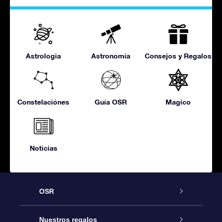
Astrologia
Astronomía
Consejos y Regalos
Constelaciónes
Guía OSR
Magico
Noticias
OSR
Atención
Nuestros regalos