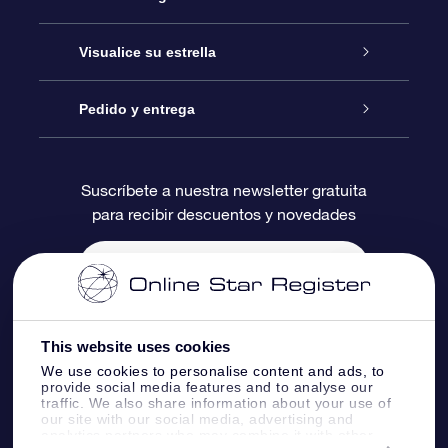
Contáctanos
Regalo Estrella Online
Visualice su estrella
Blog
Paquete de Regalo OSR
Registro estelar
Pedido y entrega
Preguntas Más Frecuentes
Regalo Súper Estrella
Aplicación de Búsqueda de Estrella
Acceso clientes
Suscríbete a nuestra newsletter gratuita
para recibir descuentos y novedades
Reseñas
Tarjeta de Regalo OSR
Página de Estrella Personalizada
Información de Pago
Regalos empresariales
Un Millón de Estrellas
Información de Envío
Salvaestrellas OSR
Política de devolución
This website uses cookies
We use cookies to personalise content and ads, to
provide social media features and to analyse our
Aplicación de RV Llévame a las estrellas
Constelaciones
traffic. We also share information about your use of
our site with our social media, advertising and
analytics partners who may combine it with other
Online Star Register BV
- Laan van de Maagd