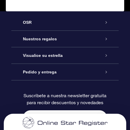
OSR
Atención
Nuestros regalos
Contáctanos
Regalo Estrella Online
Visualice su estrella
Blog
Paquete de Regalo OSR
Registro estelar
Pedido y entrega
Preguntas Más Frecuentes
Regalo Súper Estrella
Aplicación de Búsqueda de Estrella
Acceso clientes
Suscríbete a nuestra newsletter gratuita
para recibir descuentos y novedades
Reseñas
Tarjeta de Regalo OSR
Página de Estrella Personalizada
Información de Pago
Regalos empresariales
Un Millón de Estrellas
Información de Envío