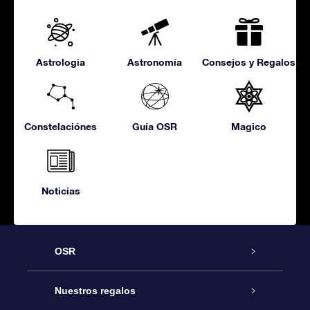
Astrologia
Astronomía
Consejos y Regalos
Constelaciónes
Guía OSR
Magico
Noticias
OSR
Atención
Nuestros regalos