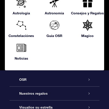
Astrologia
Astronomía
Consejos y Regalos
Constelaciónes
Guía OSR
Magico
Noticias
OSR
Atención
Nuestros regalos
Contáctanos
Regalo Estrella Online
Visualice su estrella