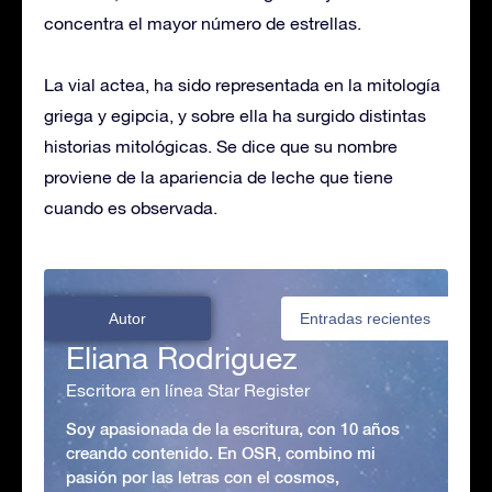
concentra el mayor número de estrellas.
La vial actea, ha sido representada en la mitología
griega y egipcia, y sobre ella ha surgido distintas
historias mitológicas. Se dice que su nombre
proviene de la apariencia de leche que tiene
cuando es observada.
Autor
Entradas recientes
Eliana Rodriguez
Escritora en línea Star Register
Soy apasionada de la escritura, con 10 años
creando contenido. En OSR, combino mi
pasión por las letras con el cosmos,