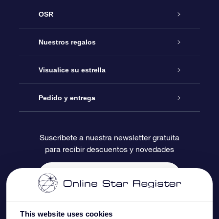
OSR
Atención
Nuestros regalos
Contáctanos
Regalo Estrella Online
Visualice su estrella
Blog
Paquete de Regalo OSR
Registro estelar
Pedido y entrega
Preguntas Más Frecuentes
Regalo Súper Estrella
Aplicación de Búsqueda de Estrella
Acceso clientes
Suscríbete a nuestra newsletter gratuita
para recibir descuentos y novedades
Reseñas
Tarjeta de Regalo OSR
Página de Estrella Personalizada
Información de Pago
Regalos empresariales
Un Millón de Estrellas
Información de Envío
Salvaestrellas OSR
Política de devolución
This website uses cookies