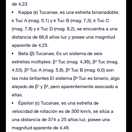
de 4,23
Kappa (κ) Tucanae, es una estrella binariadoble;
κ Tuc A (mag. 5,1) y κ Tuc B (mag. 7,3), κ Tuc C
(mag. 7,8) y κ Tuc D (mag. 8,2), se encuentra a una
distancia de 66,6 años luz y posee una magnitud
aparente de 4,25.
Beta (β) Tucanae, Es un sistema de seis
estrellas múltiples: β¹ Tuc (mag. 4,36), β² Tuc (mag.
4,53), β³ Tuc A (mag. 5,8), β³ Tuc B (mag. 6,0) son
las más brillantes El sistema β³ Tuc es binario, algo
alejado de β¹ y β², pero aparentemente asociado a
ellas.
Épsilon (ε) Tucanae, es una estrella de
velocidad de rotación es de 300 km/s, se sitúa a
una distancia de 374 ± 25 años luz, posee una
magnitud aparente de 4,49.