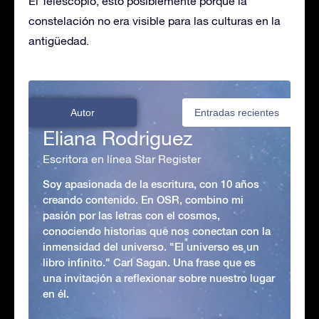
El Telescopio, esto posiblemente porque la
constelación no era visible para las culturas en la
antigüedad.
Autor
Entradas recientes
Eliana Rodriguez
Escritora en línea Star Register
Soy apasionada de la escritura, con 10 años
creando contenido. En OSR, combino mi
pasión por las letras con el cosmos,
conociendo historias que nos conectan con la
inmensidad del universo. "El universo es un
libro infinito." Carl Sagan. Una frase que es
una invitación a reflexionar sobre nuestro lugar
en él.