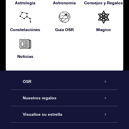
Astrologia
Astronomía
Consejos y Regalos
Constelaciónes
Guía OSR
Magico
Noticias
OSR
Atención
Nuestros regalos
Contáctanos
Regalo Estrella Online
Visualice su estrella