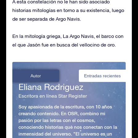
A esta constelación no le han sido asociado
historias mitologías en torno a su existencia, luego
de ser separada de Argo Navis.
En la mitología griega, La Argo Navis, el barco con
el que Jasón fue en busca del vellocino de oro.
Autor
Entradas recientes
Eliana Rodriguez
Escritora en línea Star Register
Soy apasionada de la escritura, con 10 años
creando contenido. En OSR, combino mi
pasión por las letras con el cosmos,
conociendo historias que nos conectan con la
inmensidad del universo. "El universo es un