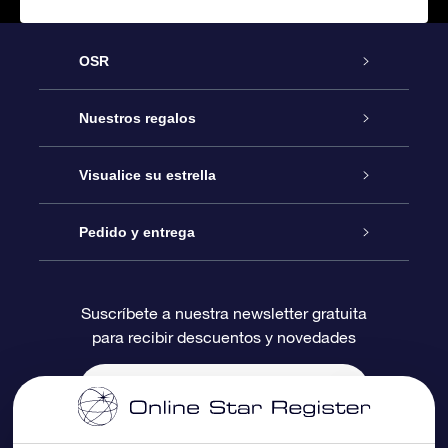
OSR
Atención
Nuestros regalos
Contáctanos
Regalo Estrella Online
Visualice su estrella
Blog
Paquete de Regalo OSR
Registro estelar
Pedido y entrega
Preguntas Más Frecuentes
Regalo Súper Estrella
Aplicación de Búsqueda de Estrella
Acceso clientes
Suscríbete a nuestra newsletter gratuita
para recibir descuentos y novedades
Reseñas
Tarjeta de Regalo OSR
Página de Estrella Personalizada
Información de Pago
Regalos empresariales
Un Millón de Estrellas
Información de Envío