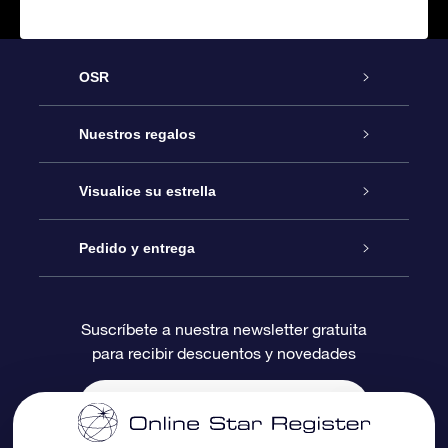
OSR
Atención
Nuestros regalos
Contáctanos
Regalo Estrella Online
Visualice su estrella
Blog
Paquete de Regalo OSR
Registro estelar
Pedido y entrega
Preguntas Más Frecuentes
Regalo Súper Estrella
Aplicación de Búsqueda de Estrella
Acceso clientes
Suscríbete a nuestra newsletter gratuita
para recibir descuentos y novedades
Reseñas
Tarjeta de Regalo OSR
Página de Estrella Personalizada
Información de Pago
Regalos empresariales
Un Millón de Estrellas
Información de Envío