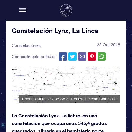
Constelación Lynx, La Lince
25 Oct 2018
Constelaciónes
Compartir este artículo:
Roberto Mura
,
CC BY-SA 3.0
, via Wikimedia Commons
La Constelación Lynx, La liebre, es una
constelación que ocupa unos 545,4 grados
cuadrados, situada en el hemisferio norte