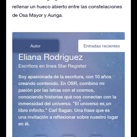
rellenar un hueco abierto entre las constelaciones
de Osa Mayor y Auriga.
Autor
Entradas recientes
Eliana Rodriguez
Escritora en línea Star Register
Soy apasionada de la escritura, con 10 años
creando contenido. En OSR, combino mi
pasión por las letras con el cosmos,
conociendo historias que nos conectan con la
inmensidad del universo. "El universo es un
libro infinito." Carl Sagan. Una frase que es
una invitación a reflexionar sobre nuestro lugar
en él.