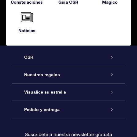
Constelaciónes
Guía OSR
Magico
Noticias
OSR
Atención
Nuestros regalos
Contáctanos
Regalo Estrella Online
Visualice su estrella
Blog
Paquete de Regalo OSR
Registro estelar
Pedido y entrega
Preguntas Más Frecuentes
Regalo Súper Estrella
Aplicación de Búsqueda de Estrella
Acceso clientes
Suscríbete a nuestra newsletter gratuita