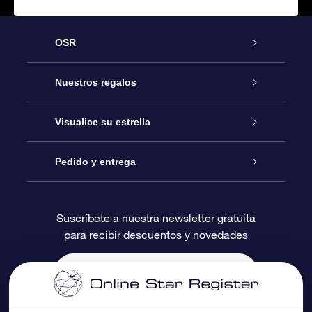
OSR
Atención
Nuestros regalos
Contáctanos
Regalo Estrella Online
Visualice su estrella
Blog
Paquete de Regalo OSR
Registro estelar
Pedido y entrega
Preguntas Más Frecuentes
Regalo Súper Estrella
Aplicación de Búsqueda de Estrella
Acceso clientes
Suscríbete a nuestra newsletter gratuita
para recibir descuentos y novedades
Reseñas
Tarjeta de Regalo OSR
Página de Estrella Personalizada
Información de Pago
Regalos empresariales
Un Millón de Estrellas
Información de Envío