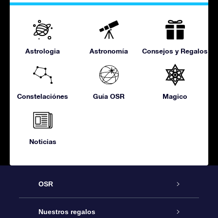
Astrologia
Astronomía
Consejos y Regalos
Constelaciónes
Guía OSR
Magico
Noticias
OSR
Atención
Nuestros regalos