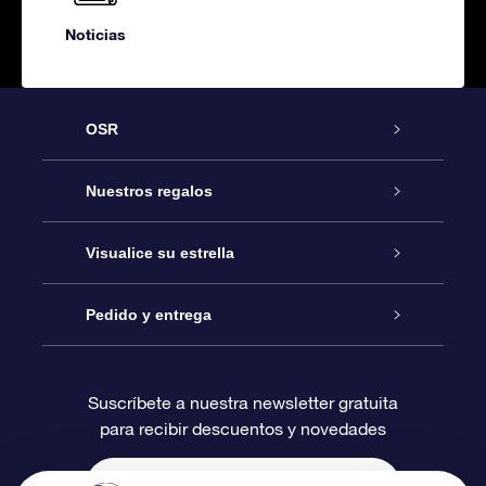
Noticias
OSR
Atención
Nuestros regalos
Contáctanos
Regalo Estrella Online
Visualice su estrella
Blog
Paquete de Regalo OSR
Registro estelar
Pedido y entrega
Preguntas Más Frecuentes
Regalo Súper Estrella
Aplicación de Búsqueda de Estrella
Acceso clientes
Suscríbete a nuestra newsletter gratuita
para recibir descuentos y novedades
Reseñas
Tarjeta de Regalo OSR
Página de Estrella Personalizada
Información de Pago