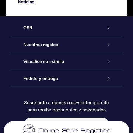
Noticias
OSR
Atención
Nuestros regalos
Contáctanos
Regalo Estrella Online
Visualice su estrella
Blog
Paquete de Regalo OSR
Registro estelar
Pedido y entrega
Preguntas Más Frecuentes
Regalo Súper Estrella
Aplicación de Búsqueda de Estrella
Acceso clientes
Suscríbete a nuestra newsletter gratuita
para recibir descuentos y novedades
Reseñas
Tarjeta de Regalo OSR
Página de Estrella Personalizada
Información de Pago
Regalos empresariales
Un Millón de Estrellas
Información de Envío