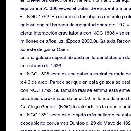
en diferentes direcciones. Tiene un tamaño que equiv
equivale a 23.300 veces el Solar. Se encuentra a un
NGC 1792: En relación a los objetos en cielo pr
galaxia espiral barrada de magnitud aparente 10,2 y 
cierta interacción gravitatoria con NGC 1808 y se e
millones de años luz. (Época 2000.0). Galaxia Redon
sureste de gama Caeli.
es una galaxia espiral ubicada en la constelación 
de octubre de 1826.
NGC 1808: esta es una galaxia espiral barrada de
x 4,3 de arco. Parece ser que en esta galaxia se est
con NGC 1792. Su tamaño real se estima esta entre 
distancia aproximada de unos 50 millones de años lu
Catálogo General (NGC) localizada en la constelac
NGC 1851: este es el objeto más brillante de est
descubierto por James Dunlop el 29 de Mayo de 182