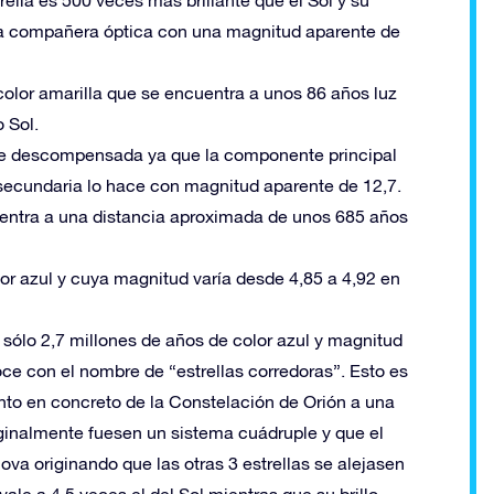
ella es 500 veces más brillante que el Sol y su
una compañera óptica con una magnitud aparente de
color amarilla que se encuentra a unos 86 años luz
o Sol.
nte descompensada ya que la componente principal
 secundaria lo hace con magnitud aparente de 12,7.
uentra a una distancia aproximada de unos 685 años
lor azul y cuya magnitud varía desde 4,85 a 4,92 en
n sólo 2,7 millones de años de color azul y magnitud
oce con el nombre de “estrellas corredoras”. Esto es
unto en concreto de la Constelación de Orión a una
ginalmente fuesen un sistema cuádruple y que el
 originando que las otras 3 estrellas se alejasen