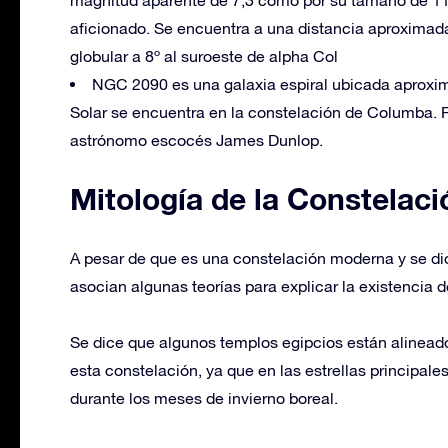
magnitud aparente de 7,3 como por su tamaño de 11’ 
aficionado. Se encuentra a una distancia aproximad
globular a 8º al suroeste de alpha Col
NGC 2090 es una galaxia espiral ubicada aproxi
Solar se encuentra en la constelación de Columba. F
astrónomo escocés James Dunlop.
Mitología de la Constelac
A pesar de que es una constelación moderna y se dic
asocian algunas teorías para explicar la existencia 
Se dice que algunos templos egipcios están alineado
esta constelación, ya que en las estrellas principal
durante los meses de invierno boreal.