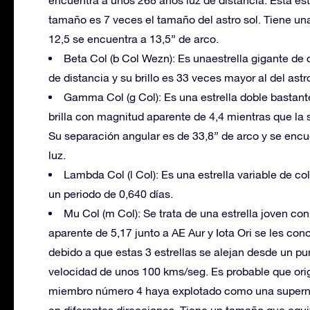
encuentra a unos 268 años luz de distancia. Esta estr
tamaño es 7 veces el tamaño del astro sol. Tiene 
12,5 se encuentra a 13,5” de arco.
Beta Col (b Col Wezn): Es unaestrella gigante de 
de distancia y su brillo es 33 veces mayor al del astr
Gamma Col (g Col): Es una estrella doble basta
brilla con magnitud aparente de 4,4 mientras que la
Su separación angular es de 33,8” de arco y se enc
luz.
Lambda Col (l Col): Es una estrella variable de co
un periodo de 0,640 días.
Mu Col (m Col): Se trata de una estrella joven co
aparente de 5,17 junto a AE Aur y Iota Ori se les con
debido a que estas 3 estrellas se alejan desde un p
velocidad de unos 100 kms/seg. Es probable que ori
miembro número 4 haya explotado como una supernova