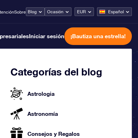
Blog
Ocasión
EUR
Español
tención
Sobre
presariales
Iniciar sesión
¡Bautiza una estrella!
Categorías del blog
Astrologia
Astronomía
Consejos y Regalos