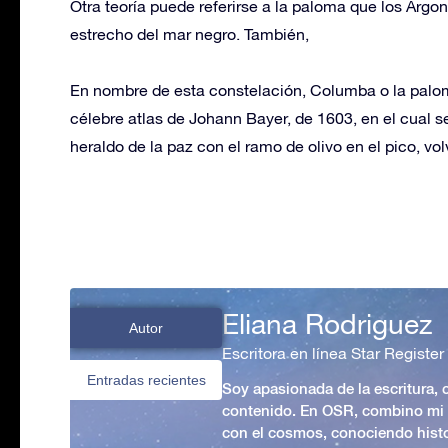
Otra teoría puede referirse a la paloma que los Argo
estrecho del mar negro. También,
En nombre de esta constelación, Columba o la palom
célebre atlas de Johann Bayer, de 1603, en el cual 
heraldo de la paz con el ramo de olivo en el pico, vol
Eliana Rodriguez
Autor
Escritora en línea Star Register
Entradas recientes
Soy apasionada de la escritura,
contenido. En OSR, combino mi p
con el cosmos, conociendo hist