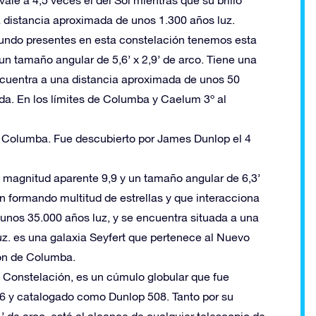
ale a 4,5 veces el del Sol mientras que su brillo
a distancia aproximada de unos 1.300 años luz.
ofundo presentes en esta constelación tenemos esta
un tamaño angular de 5,6’ x 2,9’ de arco. Tiene una
ncuentra a una distancia aproximada de unos 50
da. En los límites de Columba y Caelum 3º al
de Columba. Fue descubierto por James Dunlop el 4
 magnitud aparente 9,9 y un tamaño angular de 6,3’
án formando multitud de estrellas y que interacciona
unos 35.000 años luz, y se encuentra situada a una
z. es una galaxia Seyfert que pertenece al Nuevo
ión de Columba.
a Constelación, es un cúmulo globular que fue
6 y catalogado como Dunlop 508. Tanto por su