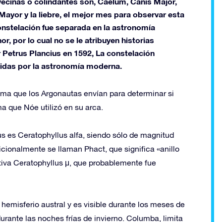
vecinas o colindantes son, Caelum, Canis Major,
 Mayor y la liebre, el mejor mes para observar esta
onstelación fue separada en la astronomía
, por lo cual no se le atribuyen historias
r Petrus Plancius en 1592, La constelación
idas por la astronomía moderna.
oma que los Argonautas envían para determinar si
a que Nóe utilizó en su arca.
us es Ceratophyllus alfa, siendo sólo de magnitud
dicionalmente se llaman Phact, que significa «anillo
itiva Ceratophyllus μ, que probablemente fue
hemisferio austral y es visible durante los meses de
durante las noches frías de invierno. Columba, limita