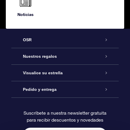
Noticias
OSR
Atención
Nuestros regalos
Contáctanos
Regalo Estrella Online
Visualice su estrella
Blog
Paquete de Regalo OSR
Registro estelar
Pedido y entrega
Preguntas Más Frecuentes
Regalo Súper Estrella
Aplicación de Búsqueda de Estrella
Acceso clientes
Suscríbete a nuestra newsletter gratuita
para recibir descuentos y novedades
Reseñas
Tarjeta de Regalo OSR
Página de Estrella Personalizada
Información de Pago