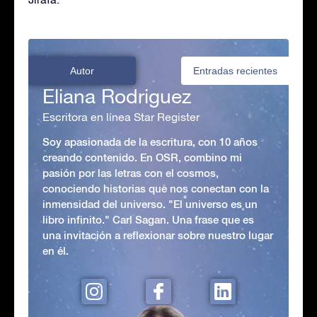
Autor
Entradas recientes
Eliana Rodriguez
Escritora en línea Star Register
Soy apasionada de la escritura, con 10 años
creando contenido. En OSR, combino mi
pasión por las letras con el cosmos,
conociendo historias que nos conectan con la
inmensidad del universo. "El universo es un
libro infinito." Carl Sagan. Una frase que es
una invitación a reflexionar sobre nuestro lugar
en él.