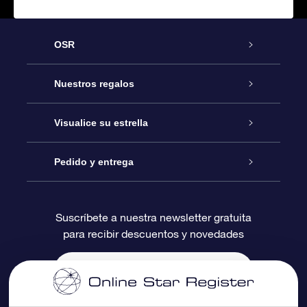
OSR
Atención
Nuestros regalos
Contáctanos
Regalo Estrella Online
Visualice su estrella
Blog
Paquete de Regalo OSR
Registro estelar
Pedido y entrega
Preguntas Más Frecuentes
Regalo Súper Estrella
Aplicación de Búsqueda de Estrella
Acceso clientes
Suscríbete a nuestra newsletter gratuita
para recibir descuentos y novedades
Reseñas
Tarjeta de Regalo OSR
Página de Estrella Personalizada
Información de Pago
Regalos empresariales
Un Millón de Estrellas
Información de Envío