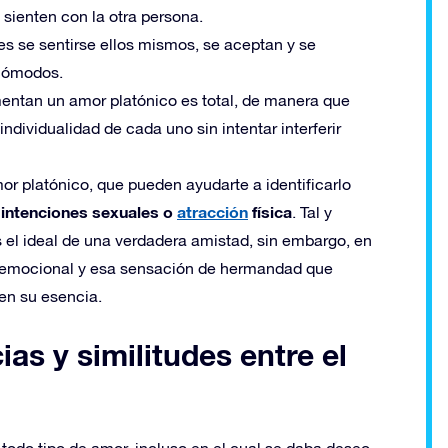
sienten con la otra persona.
bres se sentirse ellos mismos, se aceptan y se
 cómodos.
mentan un amor platónico es total, de manera que
individualidad de cada uno sin intentar interferir
or platónico, que pueden ayudarte a identificarlo
intenciones sexuales o
atracción
física
e
. Tal y
 el ideal de una verdadera amistad, sin embargo, en
ón emocional y esa sensación de hermandad que
en su esencia.
ias y similitudes entre el
 todo tipo de amor, incluso en el cual se daba deseo