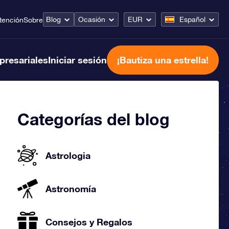
Blog
Ocasión
EUR
Español
tención
Sobre
presariales
Iniciar sesión
¡Bautiza una estrella!
Categorías del blog
Astrologia
Astronomía
Consejos y Regalos