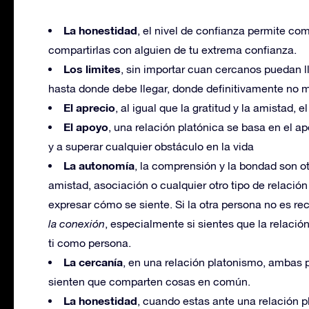
La honestidad
, el nivel de confianza permite com
compartirlas con alguien de tu extrema confianza.
Los limites
, sin importar cuan cercanos puedan ll
hasta donde debe llegar, donde definitivamente no 
El aprecio
, al igual que la gratitud y la amistad, 
El apoyo
, una relación platónica se basa en el a
y a superar cualquier obstáculo en la vida
La autonomía
, la comprensión y la bondad son ot
amistad, asociación o cualquier otro tipo de relación
expresar cómo se siente. Si la otra persona no es re
la conexión
, especialmente si sientes que la relació
ti como persona.
La cercanía
, en una relación platonismo, ambas 
sienten que comparten cosas en común.
La honestidad
, cuando estas ante una relación p