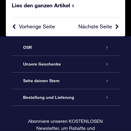
Lies den ganzen Artikel
Vorherige Seite
Nächste Seite
OSR
Service
Unsere Geschenke
Kontakt
Sterne schenken
Sehe deinen Stern
Blog
OSR-Geschenkpaket
Sternregister
Bestellung und Lieferung
Häufig Gestellte Fragen
Super Star Gift
OSR Star Finder App
Kundenlogin
Abonniere unseren KOSTENLOSEN
Newsletter, um Rabatte und
Bewertungen
OSR-Geschenkgutschein
Personalisierte Sternseite
Zahlungsinformationen