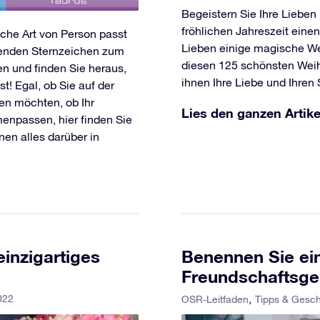
Begeistern Sie Ihre Lieben 
fröhlichen Jahreszeit eine
elche Art von Person passt
Lieben einige magische W
senden Sternzeichen zum
diesen 125 schönsten Wei
en und finden Sie heraus,
ihnen Ihre Liebe und Ihren
t! Egal, ob Sie auf der
en möchten, ob Ihr
Lies den ganzen Artike
enpassen, hier finden Sie
nen alles darüber in
einzigartiges
Benennen Sie ein
Freundschaftsg
022
OSR-Leitfaden
Tipps & Gesc