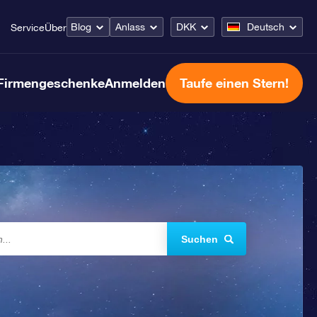
Blog
Anlass
DKK
Deutsch
Service
Über
Firmengeschenke
Anmelden
Taufe einen Stern!
Suchen