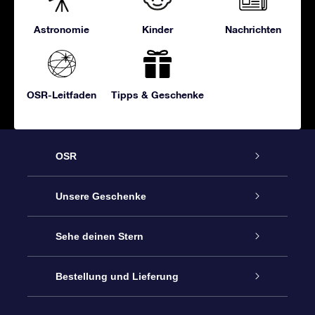
Astronomie
Kinder
Nachrichten
OSR-Leitfaden
Tipps & Geschenke
OSR
Service
Unsere Geschenke
Kontakt
Sterne schenken
Sehe deinen Stern
Blog
OSR-Geschenkpaket
Sternregister
Bestellung und Lieferung
Häufig Gestellte Fragen
Super Star Gift
OSR Star Finder App